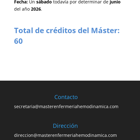
Fecha:
Un
sábado
todavía por determinar de
junio
del año
2026
.
Total de créditos del Máster:
60
Contacto
secretaria@masterenfermeriahemodinamica.com
Dirección
direccion@masterenfermeriahemodinamica.com